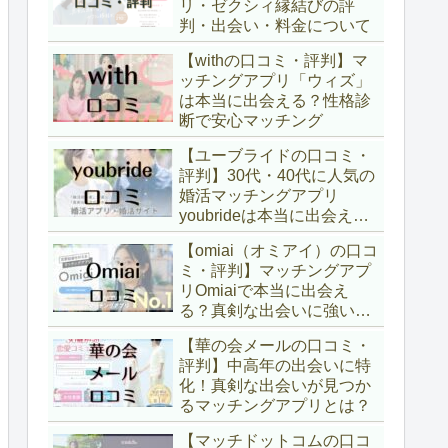
リ・ゼクシィ縁結びの評
判・出会い・料金について
【withの口コミ・評判】マ
ッチングアプリ「ウィズ」
は本当に出会える？性格診
断で安心マッチング
【ユーブライドの口コミ・
評判】30代・40代に人気の
婚活マッチングアプリ
youbrideは本当に出会え
る？
【omiai（オミアイ）の口コ
ミ・評判】マッチングアプ
リOmiaiで本当に出会え
る？真剣な出会いに強い理
由
【華の会メールの口コミ・
評判】中高年の出会いに特
化！真剣な出会いが見つか
るマッチングアプリとは？
【マッチドットコムの口コ