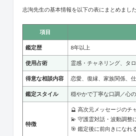
志洵先生の基本情報を以下の表にまとめまし
項目
鑑定歴
8年以上
使用占術
霊感・チャネリング、タ
得意な相談内容
恋愛、復縁、家族関係、
鑑定スタイル
穏やかで丁寧な口調／心
🔮 高次元メッセージのチ
💫 守護霊対話・波動調
特徴
🎯 鑑定後に前向きにな