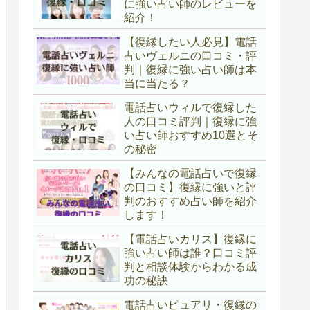
に強い占い師のレビューを
紹介！
【復縁したい人必見】電話
占いヴェルニの口コミ・評
判｜復縁に強い占い師は本
当に当たる？
電話占いウィルで復縁した
人の口コミ評判｜復縁に強
い占い師おすすめ10選とそ
の秘密
【みんなの電話占いで復縁
の口コミ】復縁に強いと評
判のおすすめ占い師を紹介
します！
【電話占いカリス】復縁に
強い占い師は誰？口コミ評
判と相談体験からわかる成
功の秘訣
電話占いピュアリ・復縁の