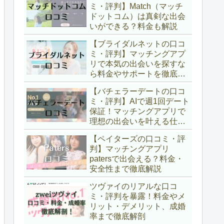
ミ・評判】Match（マッチ
ドットコム）は真剣な出会
いができる？料金も解説
【ブライダルネットの口コ
ミ・評判】マッチングアプ
リで本気の出会いを探すな
ら料金やサポートを徹底解
説
【バチェラーデートの口コ
ミ・評判】AIで週1回デート
保証！マッチングアプリで
理想の出会いを叶える仕組
みと料金を徹底解説
【ペイターズの口コミ・評
判】マッチングアプリ
patersで出会える？料金・
安全性まで徹底解説
ツヴァイのリアルな口コ
ミ・評判を暴露！料金やメ
リット・デメリット、成婚
率まで徹底解剖