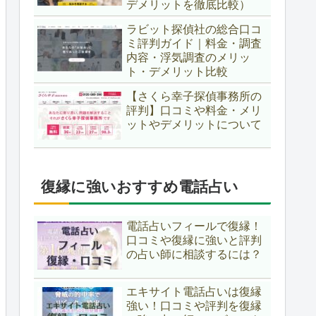
デメリットを徹底比較）
ラビット探偵社の総合口コ
ミ評判ガイド｜料金・調査
内容・浮気調査のメリッ
ト・デメリット比較
【さくら幸子探偵事務所の
評判】口コミや料金・メリ
ットやデメリットについて
復縁に強いおすすめ電話占い
電話占いフィールで復縁！
口コミや復縁に強いと評判
の占い師に相談するには？
エキサイト電話占いは復縁
強い！口コミや評判を復縁