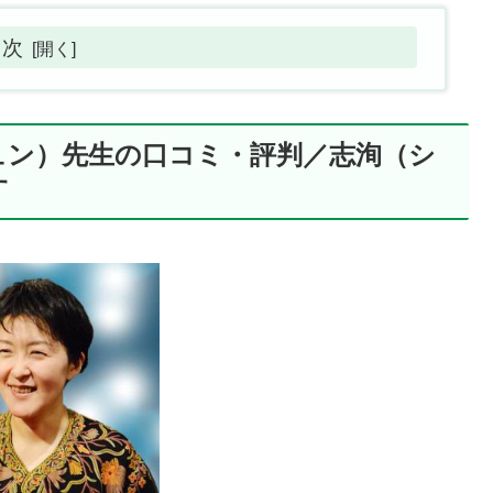
目次
ュン）先生の口コミ・評判／志洵（シ
す