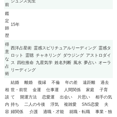
ジュンス先生
前
鑑
定
15年
師
歴
得
西洋占星術 霊感スピリチュアルリーディング 霊感タ
意
ロット 霊聴 チャネリング ダウジング アストロダイ
な
ス 四柱推命 九星気学 姓名判断 風水 夢占い オーラ
占
リーディング
術
結婚 離婚 復縁 不倫 年の差 遠距離 過去
相
世・前世 金運 仕事運 人間関係 家庭 子育
談
て 開運方法 恋愛運 出会い 片思い 相手の気
内
持ち 二人の今後 浮気 複雑愛 SNS恋愛 夫
容
婦関係 介護 適職・才能 就職・転職 事業・独