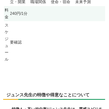
立・開業 職場関係 使命・宿命 未来予測
料
240円/1分
金
ス
ケ
ジ
要確認
ュ
ー
ル
ジュンス先生の特徴や得意なことについて