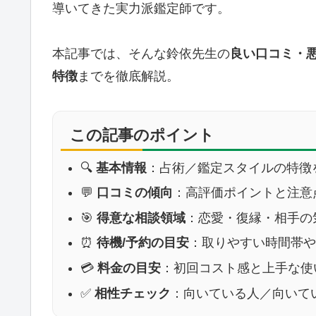
導いてきた実力派鑑定師です。
本記事では、そんな鈴依先生の
良い口コミ・
特徴
までを徹底解説。
この記事のポイント
🔍
基本情報
：占術／鑑定スタイルの特徴
💬
口コミの傾向
：高評価ポイントと注意
🎯
得意な相談領域
：恋愛・復縁・相手の
⏰
待機/予約の目安
：取りやすい時間帯
💳
料金の目安
：初回コスト感と上手な使
✅
相性チェック
：向いている人／向いて