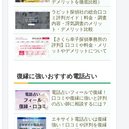
デメリットを徹底比較）
ラビット探偵社の総合口コ
ミ評判ガイド｜料金・調査
内容・浮気調査のメリッ
ト・デメリット比較
【さくら幸子探偵事務所の
評判】口コミや料金・メリ
ットやデメリットについて
復縁に強いおすすめ電話占い
電話占いフィールで復縁！
口コミや復縁に強いと評判
の占い師に相談するには？
エキサイト電話占いは復縁
強い！口コミや評判を復縁