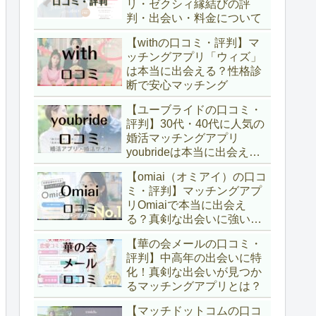
リ・ゼクシィ縁結びの評
判・出会い・料金について
【withの口コミ・評判】マ
ッチングアプリ「ウィズ」
は本当に出会える？性格診
断で安心マッチング
【ユーブライドの口コミ・
評判】30代・40代に人気の
婚活マッチングアプリ
youbrideは本当に出会え
る？
【omiai（オミアイ）の口コ
ミ・評判】マッチングアプ
リOmiaiで本当に出会え
る？真剣な出会いに強い理
由
【華の会メールの口コミ・
評判】中高年の出会いに特
化！真剣な出会いが見つか
るマッチングアプリとは？
【マッチドットコムの口コ