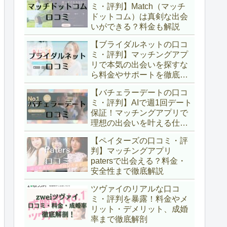
ミ・評判】Match（マッチ
ドットコム）は真剣な出会
いができる？料金も解説
【ブライダルネットの口コ
ミ・評判】マッチングアプ
リで本気の出会いを探すな
ら料金やサポートを徹底解
説
【バチェラーデートの口コ
ミ・評判】AIで週1回デート
保証！マッチングアプリで
理想の出会いを叶える仕組
みと料金を徹底解説
【ペイターズの口コミ・評
判】マッチングアプリ
patersで出会える？料金・
安全性まで徹底解説
ツヴァイのリアルな口コ
ミ・評判を暴露！料金やメ
リット・デメリット、成婚
率まで徹底解剖