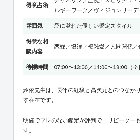
チャネリング霊視／スピリチュア
得意占術
ルギーワーク／ヴィジョンリーデ
雰囲気
愛に溢れた優しい鑑定スタイル
得意な相
恋愛／復縁／複雑愛／人間関係／
談内容
待機時間
07:00〜13:00／14:00〜19:
鈴依先生は、長年の経験と高次元とのつなが
す存在です。
明確でブレのない鑑定が評判で、リピーター
す。