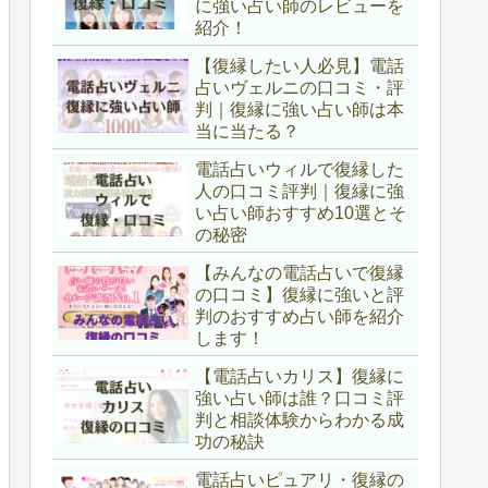
に強い占い師のレビューを
紹介！
【復縁したい人必見】電話
占いヴェルニの口コミ・評
判｜復縁に強い占い師は本
当に当たる？
電話占いウィルで復縁した
人の口コミ評判｜復縁に強
い占い師おすすめ10選とそ
の秘密
【みんなの電話占いで復縁
の口コミ】復縁に強いと評
判のおすすめ占い師を紹介
します！
【電話占いカリス】復縁に
強い占い師は誰？口コミ評
判と相談体験からわかる成
功の秘訣
電話占いピュアリ・復縁の