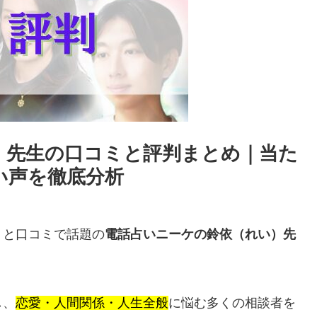
）先生の口コミと評判まとめ｜当た
い声を徹底分析
」と口コミで話題の
電話占いニーケの鈴依（れい）先
し、
恋愛・人間関係・人生全般
に悩む多くの相談者を