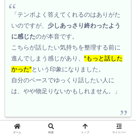
「テンポよく答えてくれるのはありがた
いのですが、
少しあっさり終わったよう
に感じた
のが本音です。
こちらが話したい気持ちを整理する前に
進んでしまう感じがあり、
“もっと話した
かった”
という印象になりました。
自分のペースでゆっくり話したい人に
は、やや物足りないかもしれません。」
▶ 時間効率は抜群だけど、じっくりタイプの
ホーム
検索
トップ
サイドバー