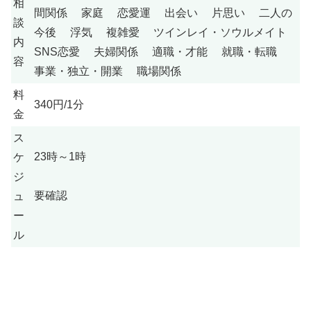
相
間関係 家庭 恋愛運 出会い 片思い 二人の
談
今後 浮気 複雑愛 ツインレイ・ソウルメイト
内
SNS恋愛 夫婦関係 適職・才能 就職・転職
容
事業・独立・開業 職場関係
料
340円/1分
金
ス
23時～1時
ケ
ジ
要確認
ュ
ー
ル