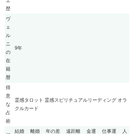
士
歴
ヴ
ェ
ル
ニ
9年
の
在
籍
暦
得
意
霊感タロット 霊感スピリチュアルリーディング オラ
な
クルカード
占
術
結婚 離婚 年の差 遠距離 金運 仕事運 人