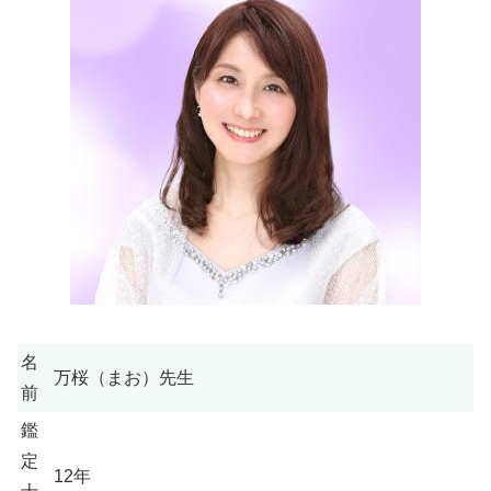
名
万桜（まお）先生
前
鑑
定
12年