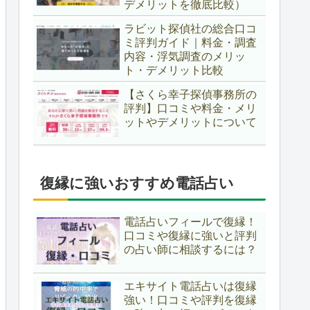
デメリットを徹底比較）
ラビット探偵社の総合口コ
ミ評判ガイド｜料金・調査
内容・浮気調査のメリッ
ト・デメリット比較
【さくら幸子探偵事務所の
評判】口コミや料金・メリ
ットやデメリットについて
復縁に強いおすすめ電話占い
電話占いフィールで復縁！
口コミや復縁に強いと評判
の占い師に相談するには？
エキサイト電話占いは復縁
強い！口コミや評判を復縁