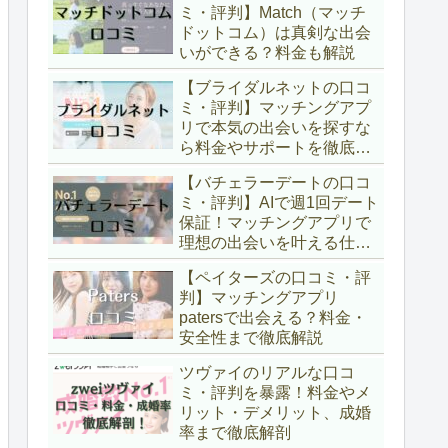
ミ・評判】Match（マッチ
ドットコム）は真剣な出会
いができる？料金も解説
【ブライダルネットの口コ
ミ・評判】マッチングアプ
リで本気の出会いを探すな
ら料金やサポートを徹底解
説
【バチェラーデートの口コ
ミ・評判】AIで週1回デート
保証！マッチングアプリで
理想の出会いを叶える仕組
みと料金を徹底解説
【ペイターズの口コミ・評
判】マッチングアプリ
patersで出会える？料金・
安全性まで徹底解説
ツヴァイのリアルな口コ
ミ・評判を暴露！料金やメ
リット・デメリット、成婚
率まで徹底解剖