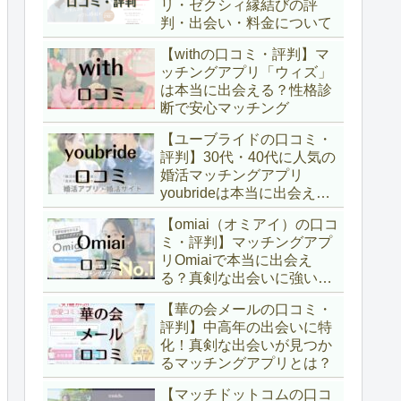
リ・ゼクシィ縁結びの評
判・出会い・料金について
【withの口コミ・評判】マ
ッチングアプリ「ウィズ」
は本当に出会える？性格診
断で安心マッチング
【ユーブライドの口コミ・
評判】30代・40代に人気の
婚活マッチングアプリ
youbrideは本当に出会え
る？
【omiai（オミアイ）の口コ
ミ・評判】マッチングアプ
リOmiaiで本当に出会え
る？真剣な出会いに強い理
由
【華の会メールの口コミ・
評判】中高年の出会いに特
化！真剣な出会いが見つか
るマッチングアプリとは？
【マッチドットコムの口コ