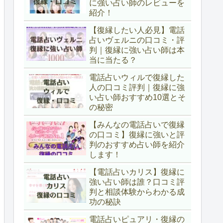
に強い占い師のレビューを
紹介！
【復縁したい人必見】電話
占いヴェルニの口コミ・評
判｜復縁に強い占い師は本
当に当たる？
電話占いウィルで復縁した
人の口コミ評判｜復縁に強
い占い師おすすめ10選とそ
の秘密
【みんなの電話占いで復縁
の口コミ】復縁に強いと評
判のおすすめ占い師を紹介
します！
【電話占いカリス】復縁に
強い占い師は誰？口コミ評
判と相談体験からわかる成
功の秘訣
電話占いピュアリ・復縁の