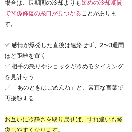
場合は、長期間の冷却よりも
短めの冷却期間
で関係修復の糸口が見つかる
ことがありま
す。
✅ 感情が爆発した直後は連絡せず、2〜3週間
ほど距離を置く
✅ 相手の怒りやショックが冷めるタイミング
を見計らう
✅ 「あのときはごめんね」と、素直な言葉で
再接触する
お互いに冷静さを取り戻せば、すれ違いも修
復しやすくなります
。