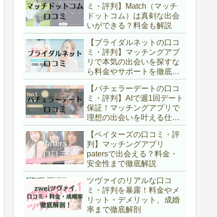
ミ・評判】Match（マッチ
ドットコム）は真剣な出会
いができる？料金も解説
【ブライダルネットの口コ
ミ・評判】マッチングアプ
リで本気の出会いを探すな
ら料金やサポートを徹底解
説
【バチェラーデートの口コ
ミ・評判】AIで週1回デート
保証！マッチングアプリで
理想の出会いを叶える仕組
みと料金を徹底解説
【ペイターズの口コミ・評
判】マッチングアプリ
patersで出会える？料金・
安全性まで徹底解説
ツヴァイのリアルな口コ
ミ・評判を暴露！料金やメ
リット・デメリット、成婚
率まで徹底解剖