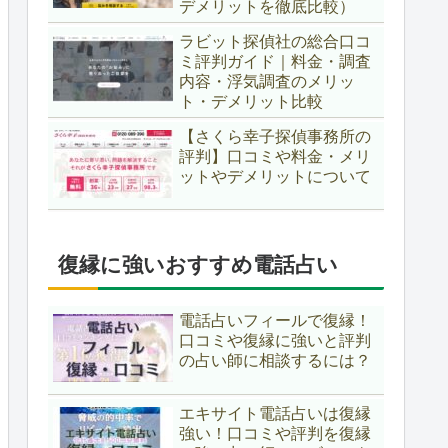
デメリットを徹底比較）
ラビット探偵社の総合口コ
ミ評判ガイド｜料金・調査
内容・浮気調査のメリッ
ト・デメリット比較
【さくら幸子探偵事務所の
評判】口コミや料金・メリ
ットやデメリットについて
復縁に強いおすすめ電話占い
電話占いフィールで復縁！
口コミや復縁に強いと評判
の占い師に相談するには？
エキサイト電話占いは復縁
強い！口コミや評判を復縁