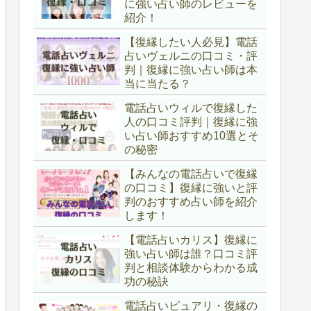
に強い占い師のレビューを
紹介！
【復縁したい人必見】電話
占いヴェルニの口コミ・評
判｜復縁に強い占い師は本
当に当たる？
電話占いウィルで復縁した
人の口コミ評判｜復縁に強
い占い師おすすめ10選とそ
の秘密
【みんなの電話占いで復縁
の口コミ】復縁に強いと評
判のおすすめ占い師を紹介
します！
【電話占いカリス】復縁に
強い占い師は誰？口コミ評
判と相談体験からわかる成
功の秘訣
電話占いピュアリ・復縁の