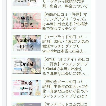
リ・ゼクシィ縁結びの評
判・出会い・料金について
【withの口コミ・評判】マ
ッチングアプリ「ウィズ」
は本当に出会える？性格診
断で安心マッチング
【ユーブライドの口コミ・
評判】30代・40代に人気の
婚活マッチングアプリ
youbrideは本当に出会え
る？
【omiai（オミアイ）の口コ
ミ・評判】マッチングアプ
リOmiaiで本当に出会え
る？真剣な出会いに強い理
由
【華の会メールの口コミ・
評判】中高年の出会いに特
化！真剣な出会いが見つか
るマッチングアプリとは？
【マッチドットコムの口コ