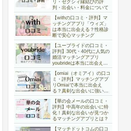
リ・ゼクシィ縁結びの評
判・出会い・料金について
【withの口コミ・評判】マ
ッチングアプリ「ウィズ」
は本当に出会える？性格診
断で安心マッチング
【ユーブライドの口コミ・
評判】30代・40代に人気の
婚活マッチングアプリ
youbrideは本当に出会え
る？
【omiai（オミアイ）の口コ
ミ・評判】マッチングアプ
リOmiaiで本当に出会え
る？真剣な出会いに強い理
由
【華の会メールの口コミ・
評判】中高年の出会いに特
化！真剣な出会いが見つか
るマッチングアプリとは？
【マッチドットコムの口コ