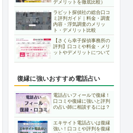
デメリットを徹底比較）
ラビット探偵社の総合口コ
ミ評判ガイド｜料金・調査
内容・浮気調査のメリッ
ト・デメリット比較
【さくら幸子探偵事務所の
評判】口コミや料金・メリ
ットやデメリットについて
復縁に強いおすすめ電話占い
電話占いフィールで復縁！
口コミや復縁に強いと評判
の占い師に相談するには？
エキサイト電話占いは復縁
強い！口コミや評判を復縁