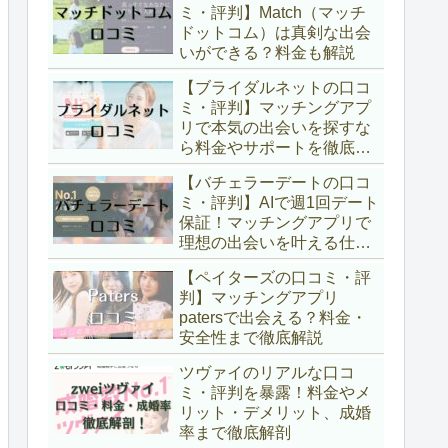
ミ・評判】Match（マッチ
ドットコム）は真剣な出会
いができる？料金も解説
【ブライダルネットの口コ
ミ・評判】マッチングアプ
リで本気の出会いを探すな
ら料金やサポートを徹底解
説
【バチェラーデートの口コ
ミ・評判】AIで週1回デート
保証！マッチングアプリで
理想の出会いを叶える仕組
みと料金を徹底解説
【ペイターズの口コミ・評
判】マッチングアプリ
patersで出会える？料金・
安全性まで徹底解説
ツヴァイのリアルな口コ
ミ・評判を暴露！料金やメ
リット・デメリット、成婚
率まで徹底解剖