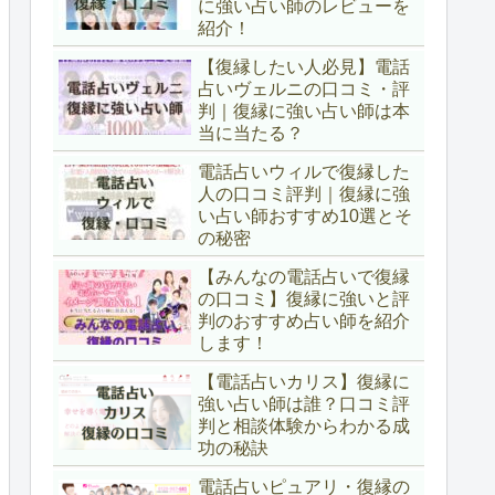
に強い占い師のレビューを
紹介！
【復縁したい人必見】電話
占いヴェルニの口コミ・評
判｜復縁に強い占い師は本
当に当たる？
電話占いウィルで復縁した
人の口コミ評判｜復縁に強
い占い師おすすめ10選とそ
の秘密
【みんなの電話占いで復縁
の口コミ】復縁に強いと評
判のおすすめ占い師を紹介
します！
【電話占いカリス】復縁に
強い占い師は誰？口コミ評
判と相談体験からわかる成
功の秘訣
電話占いピュアリ・復縁の