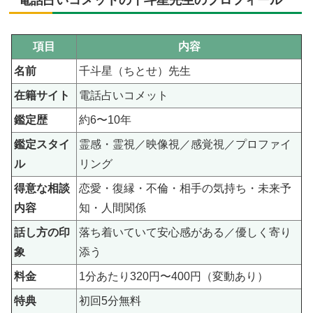
項目
内容
名前
千斗星（ちとせ）先生
在籍サイト
電話占いコメット
鑑定歴
約6〜10年
鑑定スタイ
霊感・霊視／映像視／感覚視／プロファイ
ル
リング
得意な相談
恋愛・復縁・不倫・相手の気持ち・未来予
内容
知・人間関係
話し方の印
落ち着いていて安心感がある／優しく寄り
象
添う
料金
1分あたり320円〜400円（変動あり）
特典
初回5分無料