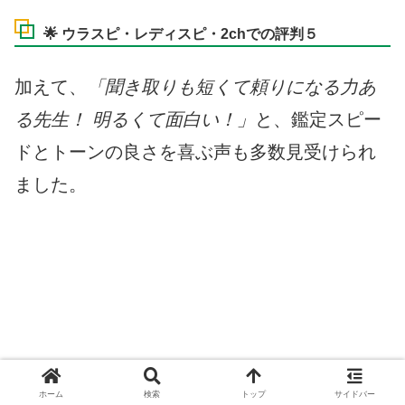
🌟 ウラスピ・レディスピ・2chでの評判５
加えて、
「聞き取りも短くて頼りになる力あ
る先生！ 明るくて面白い！」
と、鑑定スピー
ドとトーンの良さを喜ぶ声も多数見受けられ
ました。
＼全ての占い師が初回5分鑑定無料／
ホーム
検索
トップ
サイドバー